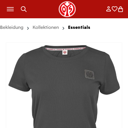
Zum Hauptinhalt springen
Anmelde
Merkli
War
Bekleidung
Kollektionen
Essentials