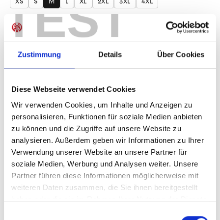
TEST
XS
S
M
L
XL
2XL
3XL
4XL
Produkt Anzahl: Gib den gewünschten Wer
Anzahl
Sofort verfügbar, Lieferzeit: 1-3 Tage
Zustimmung
Details
Über Cookies
Diese Webseite verwendet Cookies
IN DEN WARENKORB
Wir verwenden Cookies, um Inhalte und Anzeigen zu
personalisieren, Funktionen für soziale Medien anbieten
zu können und die Zugriffe auf unsere Website zu
analysieren. Außerdem geben wir Informationen zu Ihrer
Verwendung unserer Website an unsere Partner für
Produktdetails
soziale Medien, Werbung und Analysen weiter. Unsere
Partner führen diese Informationen möglicherweise mit
weiteren Daten zusammen, die Sie ihnen bereitgestellt
haben oder die sie im Rahmen Ihrer Nutzung der Dienste
ÄHNLICHE PRODUKTE
gesammelt haben.
Einwilligungsauswahl