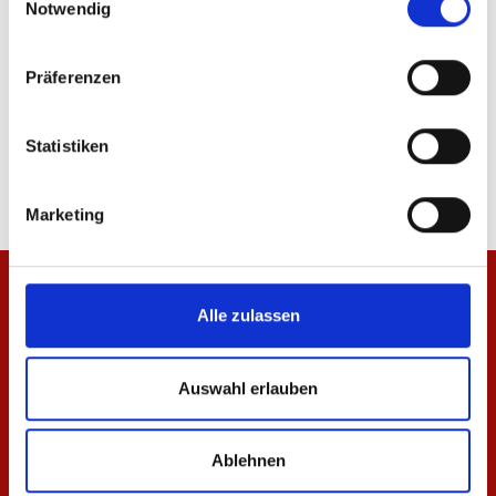
Notwendig
Präferenzen
T-Shirt Essentials Anthrazit Unisex
T-Shirt Essentials Anth
Statistiken
29,95 €
24,95 €
Marketing
Alle zulassen
Auswahl erlauben
Ablehnen