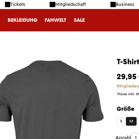
Tickets
Mitgliedschaft
Business
R
BEKLEIDUNG
FANWELT
SALE
T-Shir
29,95
Mitglieder
Preise inkl. 
Größe
auswäh
S
M
Produk
Anzahl