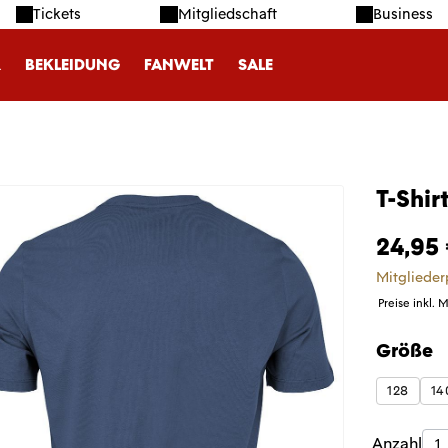
Tickets
Mitgliedschaft
Business
R
BEKLEIDUNG
FANWELT
SALE
T-Shir
24,95
Mitglieder
Preise inkl. 
Größe
auswäh
128
14
Produk
Anzahl