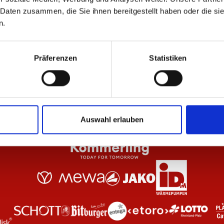
 Daten zusammen, die Sie ihnen bereitgestellt haben oder die s
n.
nthrazit Unisex
T-Shirt Essentials Anthrazit Kinder
T-S
24,95 €
29
Präferenzen
Statistiken
Auswahl erlauben