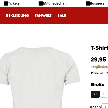
Tickets
Mitgliedschaft
Business
R
BEKLEIDUNG
FANWELT
SALE
T-Shir
29,95
Mitglieder
Preise inkl. 
Größe
auswäh
XS
S
Produk
Anzahl