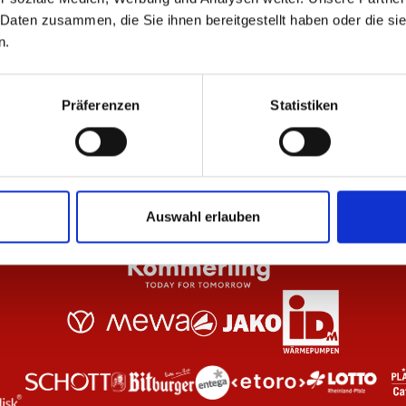
 Daten zusammen, die Sie ihnen bereitgestellt haben oder die s
n.
Rot Damen
T-Shirt Essentials Schwarz Unisex
T-S
29,95 €
29
Präferenzen
Statistiken
Auswahl erlauben