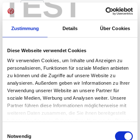
TEST
Produkt Anzahl: Gib den gewünschten Wer
Anzahl
Sofort verfügbar, Lieferzeit: 1-3 Tage
Zustimmung
Details
Über Cookies
Diese Webseite verwendet Cookies
IN DEN WARENKORB
Wir verwenden Cookies, um Inhalte und Anzeigen zu
personalisieren, Funktionen für soziale Medien anbieten
zu können und die Zugriffe auf unsere Website zu
analysieren. Außerdem geben wir Informationen zu Ihrer
Produktdetails
Verwendung unserer Website an unsere Partner für
soziale Medien, Werbung und Analysen weiter. Unsere
Partner führen diese Informationen möglicherweise mit
weiteren Daten zusammen, die Sie ihnen bereitgestellt
ÄHNLICHE PRODUKTE
haben oder die sie im Rahmen Ihrer Nutzung der Dienste
gesammelt haben.
Einwilligungsauswahl
Notwendig