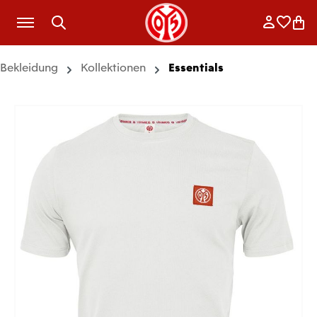
Zum Hauptinhalt springen
Anmelde
Merkli
War
Bekleidung
Kollektionen
Essentials