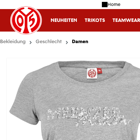
Home
m Hauptinhalt springen
Zur Suche springen
Zur Hauptnavigation springen
NEUHEITEN
TRIKOTS
TEAMWEA
Bekleidung
Geschlecht
Damen