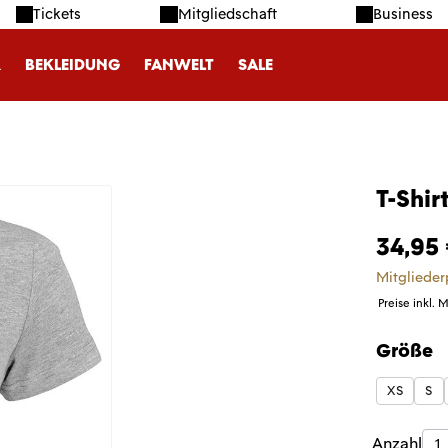
Tickets
Mitgliedschaft
Business
R
BEKLEIDUNG
FANWELT
SALE
T-Shi
34,95
Mitglieder
Preise inkl. 
Größe
auswäh
XS
S
Produk
Anzahl