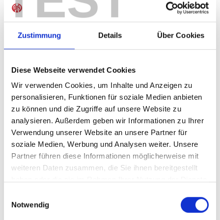
TEST
Sofort verfügbar, Lieferzeit: 5-7 Tage
Zustimmung
Details
Über Cookies
IN DEN WARENKORB
Diese Webseite verwendet Cookies
Wir verwenden Cookies, um Inhalte und Anzeigen zu
personalisieren, Funktionen für soziale Medien anbieten
zu können und die Zugriffe auf unsere Website zu
Produktdetails
analysieren. Außerdem geben wir Informationen zu Ihrer
Verwendung unserer Website an unsere Partner für
soziale Medien, Werbung und Analysen weiter. Unsere
Partner führen diese Informationen möglicherweise mit
ÄHNLICHE PRODUKTE
weiteren Daten zusammen, die Sie ihnen bereitgestellt
haben oder die sie im Rahmen Ihrer Nutzung der Dienste
gesammelt haben.
Einwilligungsauswahl
Notwendig
-40%