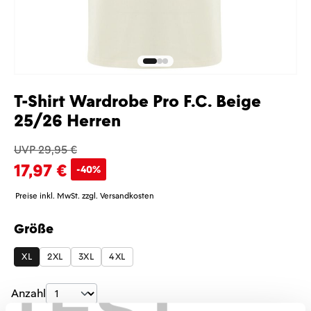
T-Shirt Wardrobe Pro F.C. Beige
25/26 Herren
UVP 29,95 €
17,97 €
-40%
Preise inkl. MwSt. zzgl. Versandkosten
Größe
auswählen
XL
2XL
3XL
4XL
Produkt Anzahl: Gib den gewünschten Wer
Anzahl