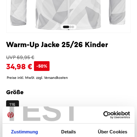
Warm-Up Jacke 25/26 Kinder
UVP 69,95 €
34,98 €
-50%
Preise inkl. MwSt. zzgl. Versandkosten
Größe
auswählen
TEST
116
Sponsoren
Zustimmung
Details
Über Cookies
Ohne Sponsoren
Mit Sponsoren
+7,50 €