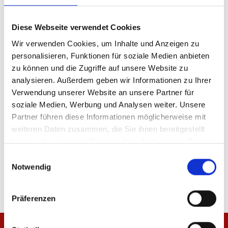
Produkt Anzahl: Gib den gewünschten Wer
Anzahl
Diese Webseite verwendet Cookies
Wir verwenden Cookies, um Inhalte und Anzeigen zu
Sofort verfügbar, Lieferzeit: 5-7 Tage
personalisieren, Funktionen für soziale Medien anbieten
zu können und die Zugriffe auf unsere Website zu
analysieren. Außerdem geben wir Informationen zu Ihrer
Verwendung unserer Website an unsere Partner für
IN DEN WARENKORB
soziale Medien, Werbung und Analysen weiter. Unsere
Partner führen diese Informationen möglicherweise mit
weiteren Daten zusammen, die Sie ihnen bereitgestellt
haben oder die sie im Rahmen Ihrer Nutzung der Dienste
gesammelt haben.
Einwilligungsauswahl
Produktdetails
Notwendig
Präferenzen