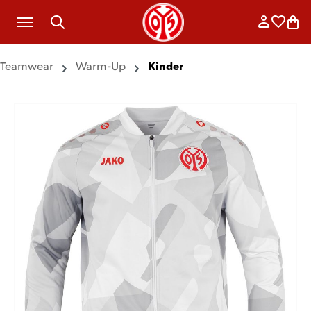
Zum Hauptinhalt springen
Anmelde
Merkli
War
Teamwear
Warm-Up
Kinder