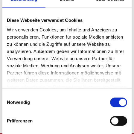
Ohne Sponsoren
Mit Sponsoren
Diese Webseite verwendet Cookies
Produkt Anzahl: Gib den gewünschten Wer
Anzahl
Wir verwenden Cookies, um Inhalte und Anzeigen zu
personalisieren, Funktionen für soziale Medien anbieten
Sofort verfügbar, Lieferzeit: 5-7 Tage
zu können und die Zugriffe auf unsere Website zu
analysieren. Außerdem geben wir Informationen zu Ihrer
Verwendung unserer Website an unsere Partner für
soziale Medien, Werbung und Analysen weiter. Unsere
IN DEN WARENKORB
Partner führen diese Informationen möglicherweise mit
weiteren Daten zusammen, die Sie ihnen bereitgestellt
haben oder die sie im Rahmen Ihrer Nutzung der Dienste
gesammelt haben.
Einwilligungsauswahl
Produktdetails
Notwendig
Präferenzen