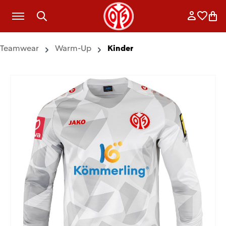
Zum Hauptinhalt springen
Anmelde
Merkli
War
Teamwear
Warm-Up
Kinder