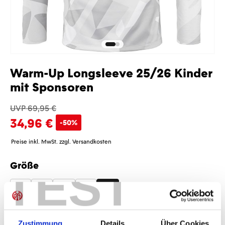
Warm-Up Longsleeve 25/26 Kinder
mit Sponsoren
UVP 69,95 €
34,96 €
-50%
Preise inkl. MwSt. zzgl. Versandkosten
Größe
TEST
auswählen
116
128
140
152
164
Sponsoren
Zustimmung
Details
Über Cookies