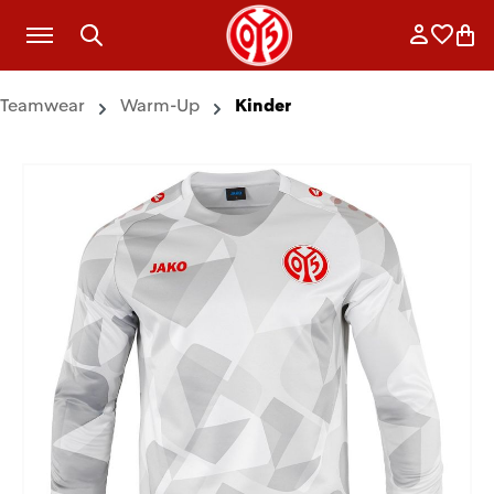
Zum Hauptinhalt springen
Anmelde
Merkli
War
Teamwear
Warm-Up
Kinder