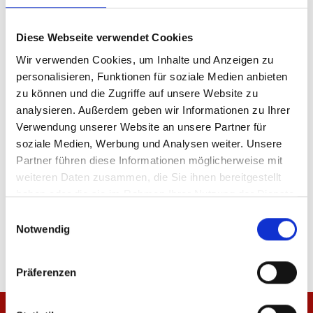
Produkt Anzahl: Gib den gewünschten Wer
Anzahl
Diese Webseite verwendet Cookies
Wir verwenden Cookies, um Inhalte und Anzeigen zu
Sofort verfügbar, Lieferzeit: 5-7 Tage
personalisieren, Funktionen für soziale Medien anbieten
zu können und die Zugriffe auf unsere Website zu
analysieren. Außerdem geben wir Informationen zu Ihrer
Verwendung unserer Website an unsere Partner für
IN DEN WARENKORB
soziale Medien, Werbung und Analysen weiter. Unsere
Partner führen diese Informationen möglicherweise mit
weiteren Daten zusammen, die Sie ihnen bereitgestellt
haben oder die sie im Rahmen Ihrer Nutzung der Dienste
gesammelt haben.
Einwilligungsauswahl
Produktdetails
Notwendig
Präferenzen