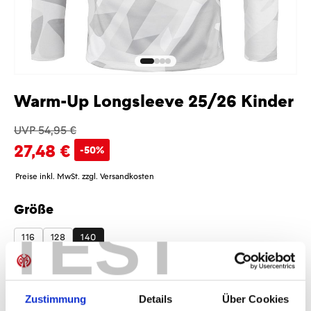
Warm-Up Longsleeve 25/26 Kinder
UVP 54,95 €
27,48 €
-50%
Preise inkl. MwSt. zzgl. Versandkosten
Größe
auswählen
TEST
116
128
140
Sponsoren
Zustimmung
Details
Über Cookies
Ohne Sponsoren
Mit Sponsoren
+7,48 €