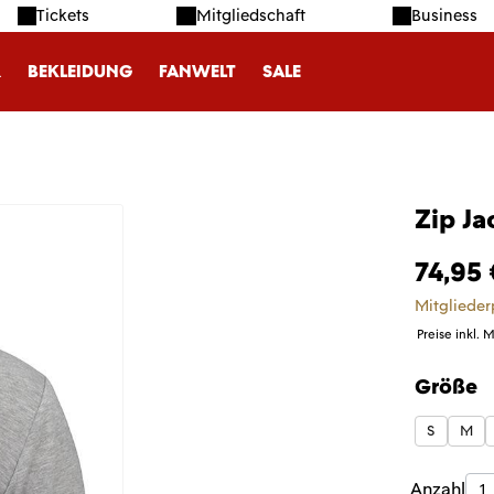
Tickets
Mitgliedschaft
Business
R
BEKLEIDUNG
FANWELT
SALE
Zip Ja
74,95 
Mitglieder
Preise inkl. 
Größe
auswäh
S
M
Produk
Anzahl