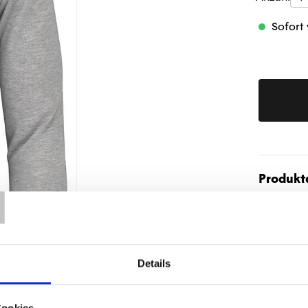
Sofort 
T
Produktd
Details