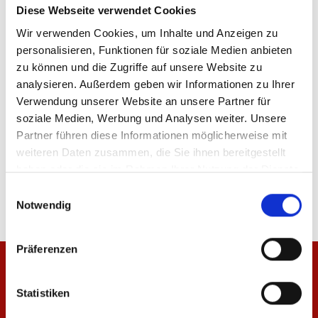
Diese Webseite verwendet Cookies
Wir verwenden Cookies, um Inhalte und Anzeigen zu
personalisieren, Funktionen für soziale Medien anbieten
ÄHNLICHE PRODUKTE
zu können und die Zugriffe auf unsere Website zu
analysieren. Außerdem geben wir Informationen zu Ihrer
Verwendung unserer Website an unsere Partner für
soziale Medien, Werbung und Analysen weiter. Unsere
Partner führen diese Informationen möglicherweise mit
Baby Set Mini Meenzer
Baby Mütze Mini Mee
weiteren Daten zusammen, die Sie ihnen bereitgestellt
haben oder die sie im Rahmen Ihrer Nutzung der Dienste
39,95 €
12,95 €
gesammelt haben.
Einwilligungsauswahl
Notwendig
Präferenzen
Statistiken