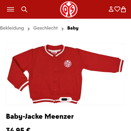
Zum Hauptinhalt springen
Anmelde
Merkli
War
Bekleidung
Geschlecht
Baby
Baby-Jacke Meenzer
34,95 €