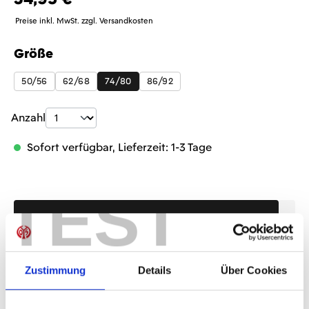
Preise inkl. MwSt. zzgl. Versandkosten
Größe
auswählen
50/56
62/68
74/80
86/92
Produkt Anzahl: Gib den gewünschten Wer
Anzahl
Sofort verfügbar, Lieferzeit: 1-3 Tage
TEST
IN DEN WARENKORB
Zustimmung
Details
Über Cookies
Produktdetails