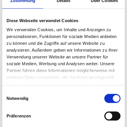
Zustimmung
Details
Über Cookies
10,00 €
-50%
Preise inkl. MwSt. zzgl. Versandkosten
Diese Webseite verwendet Cookies
Produkt Anzahl: Gib den gewünschten Wer
Anzahl
Wir verwenden Cookies, um Inhalte und Anzeigen zu
personalisieren, Funktionen für soziale Medien anbieten
Sofort verfügbar, Lieferzeit: 1-3 Tage
zu können und die Zugriffe auf unsere Website zu
analysieren. Außerdem geben wir Informationen zu Ihrer
Verwendung unserer Website an unsere Partner für
soziale Medien, Werbung und Analysen weiter. Unsere
IN DEN WARENKORB
Partner führen diese Informationen möglicherweise mit
weiteren Daten zusammen, die Sie ihnen bereitgestellt
haben oder die sie im Rahmen Ihrer Nutzung der Dienste
gesammelt haben.
Einwilligungsauswahl
Notwendig
Produktdetails
Präferenzen