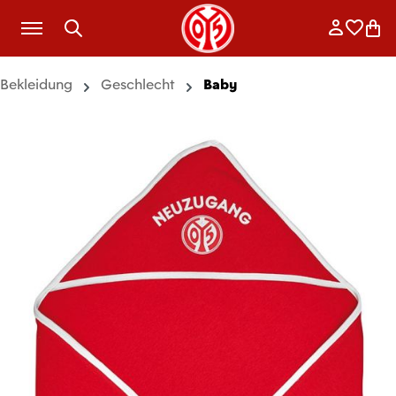
Zum Hauptinhalt springen
Anmelde
Merkli
War
Bekleidung
Geschlecht
Baby