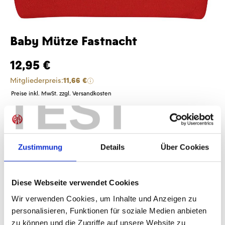
Baby Mütze Fastnacht
12,95 €
Mitgliederpreis:
11,66 €
TEST
Preise inkl. MwSt. zzgl. Versandkosten
Produkt Anzahl: Gib den gewünschten Wer
Anzahl
Sofort verfügbar, Lieferzeit: 1-3 Tage
Zustimmung
Details
Über Cookies
Diese Webseite verwendet Cookies
IN DEN WARENKORB
Wir verwenden Cookies, um Inhalte und Anzeigen zu
personalisieren, Funktionen für soziale Medien anbieten
zu können und die Zugriffe auf unsere Website zu