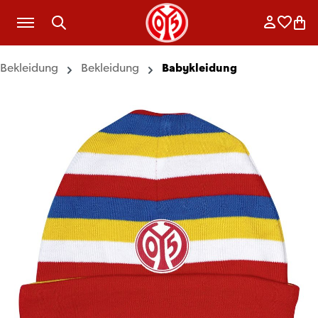
Zum Hauptinhalt springen
Anmelde
Merkli
War
Bekleidung
Bekleidung
Babykleidung