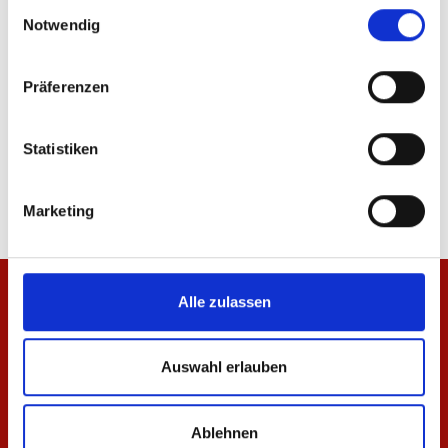
ÄHNLICHE PRODUKTE
Einwilligungsauswahl
Notwendig
NEU
Präferenzen
Einkaufskorb Mainz 05
Trinkflasche Logo
Statistiken
19,95 €
19,95 €
Marketing
Alle zulassen
Auswahl erlauben
Ablehnen