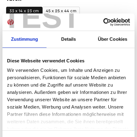
auswählen
TEST
33 x 14 x 23 cm
45 x 25 x 44 cm
Produkt Anzahl: Gib den gewünschten Wer
Anzahl
Zustimmung
Details
Über Cookies
Sofort verfügbar, Lieferzeit: 1-3 Tage
Diese Webseite verwendet Cookies
Wir verwenden Cookies, um Inhalte und Anzeigen zu
IN DEN WARENKORB
personalisieren, Funktionen für soziale Medien anbieten
zu können und die Zugriffe auf unsere Website zu
analysieren. Außerdem geben wir Informationen zu Ihrer
Verwendung unserer Website an unsere Partner für
Produktdetails
soziale Medien, Werbung und Analysen weiter. Unsere
Partner führen diese Informationen möglicherweise mit
weiteren Daten zusammen, die Sie ihnen bereitgestellt
haben oder die sie im Rahmen Ihrer Nutzung der Dienste
gesammelt haben.