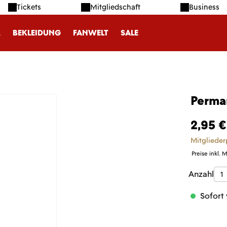
Tickets
Mitgliedschaft
Business
R
BEKLEIDUNG
FANWELT
SALE
Perma
2,95 €
Mitglieder
Preise inkl. 
Produk
Anzahl
Sofort 