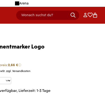
Arena
Anmelden
Merklist
Ware
Wonach suchst du?
header.searchDescription
nentmarker Logo
preis:
2,66 €
MwSt. zzgl. Versandkosten
t Anzahl: Gib den gewünschten Wert ein 
verfügbar, Lieferzeit: 1-3 Tage