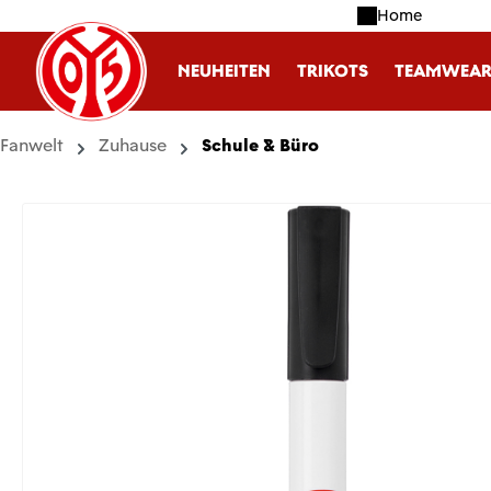
Home
m Hauptinhalt springen
Zur Suche springen
Zur Hauptnavigation springen
NEUHEITEN
TRIKOTS
TEAMWEA
Fanwelt
Zuhause
Schule & Büro