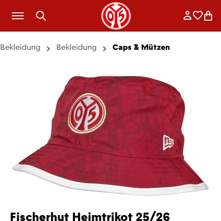
Zum Hauptinhalt springen
Anmelde
Merkli
War
Bekleidung
Bekleidung
Caps & Mützen
Fischerhut Heimtrikot 25/26