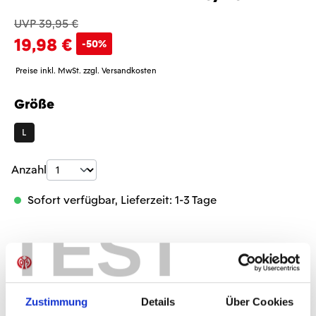
UVP 39,95 €
19,98 €
-50%
Preise inkl. MwSt. zzgl. Versandkosten
Größe
auswählen
L
Produkt Anzahl: Gib den gewünschten Wer
Anzahl
Sofort verfügbar, Lieferzeit: 1-3 Tage
TEST
IN DEN WARENKORB
Zustimmung
Details
Über Cookies