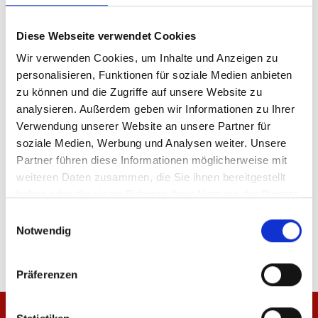
Produktdetails
Diese Webseite verwendet Cookies
Wir verwenden Cookies, um Inhalte und Anzeigen zu
personalisieren, Funktionen für soziale Medien anbieten
zu können und die Zugriffe auf unsere Website zu
ÄHNLICHE PRODUKTE
analysieren. Außerdem geben wir Informationen zu Ihrer
Verwendung unserer Website an unsere Partner für
soziale Medien, Werbung und Analysen weiter. Unsere
Partner führen diese Informationen möglicherweise mit
-50%
-50%
weiteren Daten zusammen, die Sie ihnen bereitgestellt
haben oder die sie im Rahmen Ihrer Nutzung der Dienste
Fischerhut Auswärtstrikot 25/26
Fischerhut Ausweichtr
gesammelt haben.
Einwilligungsauswahl
19,98 €
39,95 €
19,98 €
39,95 €
Notwendig
Präferenzen