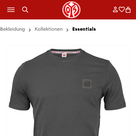
Zum Hauptinhalt springen
Anmelde
Merkli
War
Bekleidung
Kollektionen
Essentials