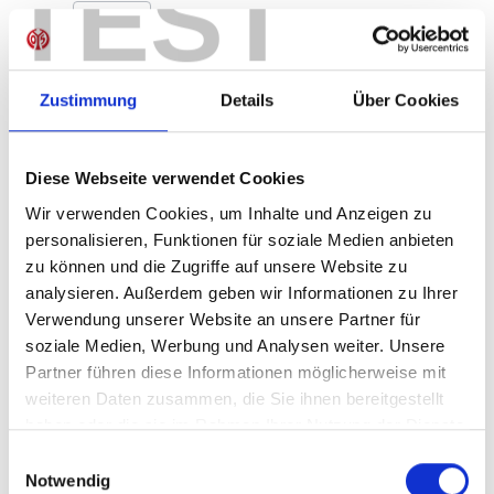
TEST
Produkt Anzahl: Gib den gewünschten Wer
Anzahl
Sofort verfügbar, Lieferzeit: 1-3 Tage
Zustimmung
Details
Über Cookies
Diese Webseite verwendet Cookies
IN DEN WARENKORB
Wir verwenden Cookies, um Inhalte und Anzeigen zu
personalisieren, Funktionen für soziale Medien anbieten
zu können und die Zugriffe auf unsere Website zu
analysieren. Außerdem geben wir Informationen zu Ihrer
Produktdetails
Verwendung unserer Website an unsere Partner für
soziale Medien, Werbung und Analysen weiter. Unsere
Partner führen diese Informationen möglicherweise mit
weiteren Daten zusammen, die Sie ihnen bereitgestellt
ÄHNLICHE PRODUKTE
haben oder die sie im Rahmen Ihrer Nutzung der Dienste
gesammelt haben.
Einwilligungsauswahl
Notwendig