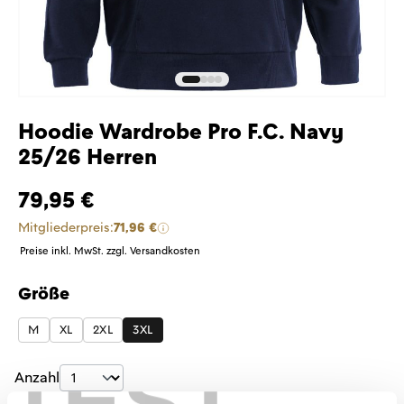
Hoodie Wardrobe Pro F.C. Navy
25/26 Herren
79,95 €
Mitgliederpreis:
71,96 €
Preise inkl. MwSt. zzgl. Versandkosten
Größe
auswählen
M
XL
2XL
3XL
TEST
Produkt Anzahl: Gib den gewünschten Wer
Anzahl