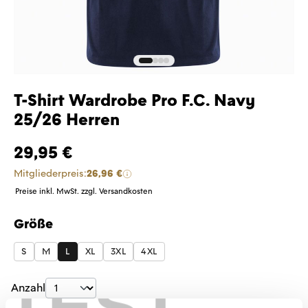
T-Shirt Wardrobe Pro F.C. Navy
25/26 Herren
29,95 €
Mitgliederpreis:
26,96 €
Preise inkl. MwSt. zzgl. Versandkosten
Größe
auswählen
S
M
L
XL
3XL
4XL
TEST
Produkt Anzahl: Gib den gewünschten Wer
Anzahl