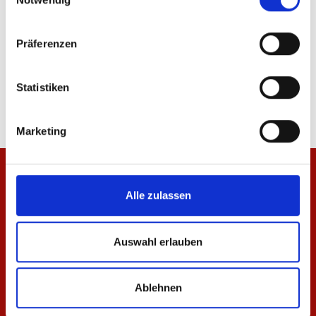
Präferenzen
Teddyjacke Pattern Herren
Windbreaker Wardrobe 
94,95 €
129,95 €
Statistiken
Marketing
Alle zulassen
Auswahl erlauben
Ablehnen