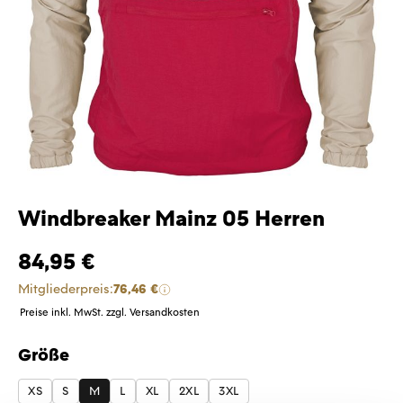
Windbreaker Mainz 05 Herren
84,95 €
Mitgliederpreis:
76,46 €
Preise inkl. MwSt. zzgl. Versandkosten
Größe
auswählen
XS
S
M
L
XL
2XL
3XL