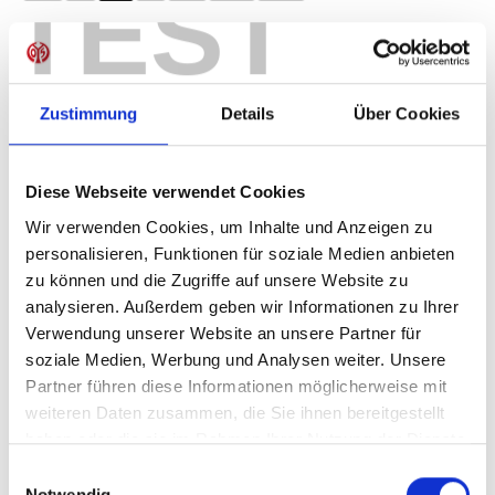
TEST
Produkt Anzahl: Gib den gewünschten Wer
Anzahl
Sofort verfügbar, Lieferzeit: 1-3 Tage
Zustimmung
Details
Über Cookies
Diese Webseite verwendet Cookies
IN DEN WARENKORB
Wir verwenden Cookies, um Inhalte und Anzeigen zu
personalisieren, Funktionen für soziale Medien anbieten
zu können und die Zugriffe auf unsere Website zu
analysieren. Außerdem geben wir Informationen zu Ihrer
Produktdetails
Verwendung unserer Website an unsere Partner für
soziale Medien, Werbung und Analysen weiter. Unsere
Partner führen diese Informationen möglicherweise mit
weiteren Daten zusammen, die Sie ihnen bereitgestellt
ÄHNLICHE PRODUKTE
haben oder die sie im Rahmen Ihrer Nutzung der Dienste
gesammelt haben.
Einwilligungsauswahl
Notwendig