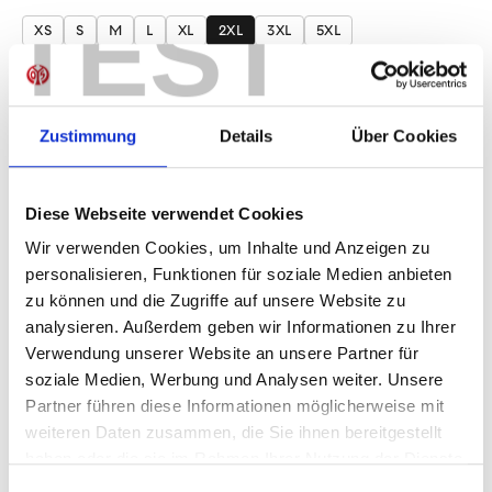
auswählen
TEST
XS
S
M
L
XL
2XL
3XL
5XL
Produkt Anzahl: Gib den gewünschten Wer
Anzahl
Sofort verfügbar, Lieferzeit: 1-3 Tage
Zustimmung
Details
Über Cookies
Diese Webseite verwendet Cookies
Wir verwenden Cookies, um Inhalte und Anzeigen zu
IN DEN WARENKORB
personalisieren, Funktionen für soziale Medien anbieten
zu können und die Zugriffe auf unsere Website zu
analysieren. Außerdem geben wir Informationen zu Ihrer
Verwendung unserer Website an unsere Partner für
Produktdetails
soziale Medien, Werbung und Analysen weiter. Unsere
Partner führen diese Informationen möglicherweise mit
weiteren Daten zusammen, die Sie ihnen bereitgestellt
haben oder die sie im Rahmen Ihrer Nutzung der Dienste
ÄHNLICHE PRODUKTE
gesammelt haben.