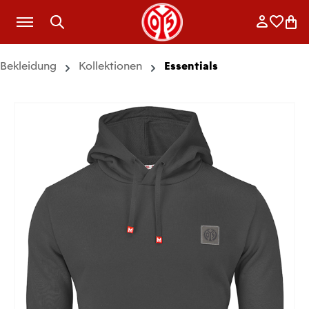
Zum Hauptinhalt springen
Anmelde
Merkli
War
Bekleidung
Kollektionen
Essentials