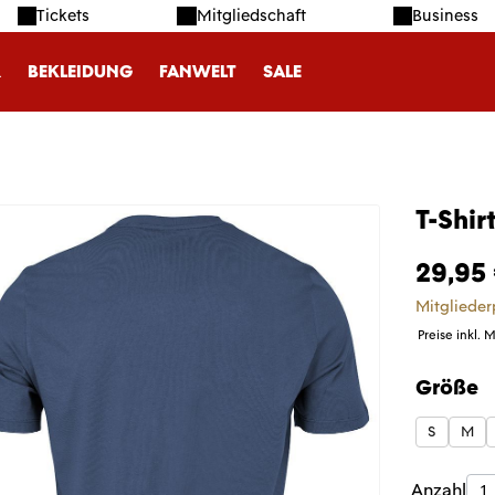
Tickets
Mitgliedschaft
Business
R
BEKLEIDUNG
FANWELT
SALE
T-Shir
29,95
Mitglieder
Preise inkl. 
Größe
auswäh
S
M
Produk
Anzahl