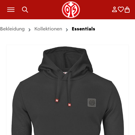
Zum Hauptinhalt springen
Anmelde
Merkli
War
Bekleidung
Kollektionen
Essentials