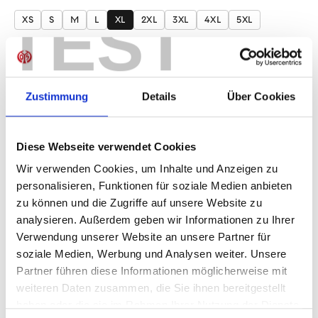
auswählen
TEST
XS
S
M
L
XL
2XL
3XL
4XL
5XL
Produkt Anzahl: Gib den gewünschten Wer
Anzahl
Jetzt vorbestellen! Lieferzeit 1-2 Wochen, beginnend
Zustimmung
Details
Über Cookies
ab dem 14. Dezember 2026
Diese Webseite verwendet Cookies
Wir verwenden Cookies, um Inhalte und Anzeigen zu
IN DEN WARENKORB
personalisieren, Funktionen für soziale Medien anbieten
zu können und die Zugriffe auf unsere Website zu
analysieren. Außerdem geben wir Informationen zu Ihrer
Verwendung unserer Website an unsere Partner für
soziale Medien, Werbung und Analysen weiter. Unsere
Produktdetails
Partner führen diese Informationen möglicherweise mit
weiteren Daten zusammen, die Sie ihnen bereitgestellt
haben oder die sie im Rahmen Ihrer Nutzung der Dienste