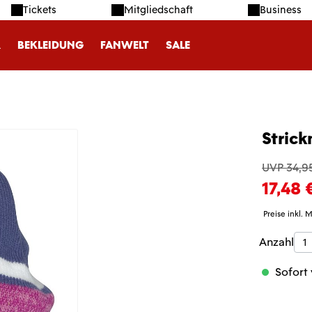
Tickets
Mitgliedschaft
Business
R
BEKLEIDUNG
FANWELT
SALE
Stric
UVP 34,9
17,48 
Preise inkl. 
Produk
Anzahl
Sofort 