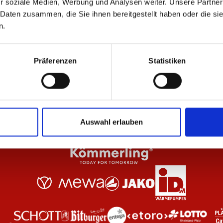
r soziale Medien, Werbung und Analysen weiter. Unsere Partner
-50%
-
 Daten zusammen, die Sie ihnen bereitgestellt haben oder die s
n.
kot 25/26
Kappe Auswärtstrikot 25/26
Fi
19,98 €
19
39,95 €
Präferenzen
Statistiken
Auswahl erlauben