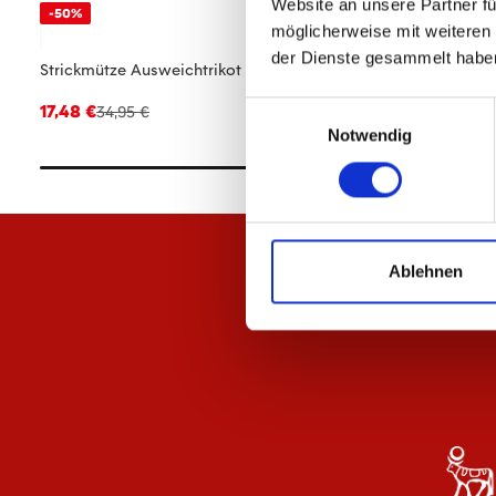
Website an unsere Partner fü
-50%
-50%
möglicherweise mit weiteren
der Dienste gesammelt habe
Strickmütze Ausweichtrikot 25/26
Strickmütze Heimtri
Einwilligungsauswahl
17,48 €
17,48 €
34,95 €
34,95 €
Notwendig
Ablehnen