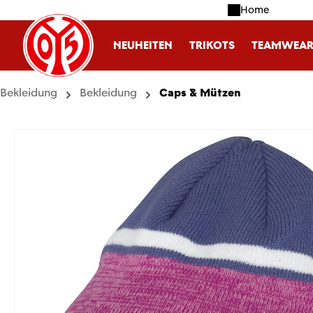
Home
m Hauptinhalt springen
Zur Suche springen
Zur Hauptnavigation springen
NEUHEITEN
TRIKOTS
TEAMWEA
Bekleidung
Bekleidung
Caps & Mützen