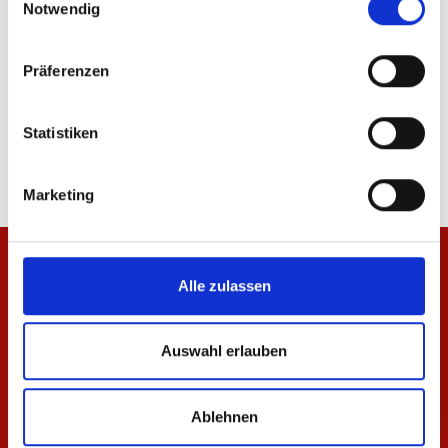
Notwendig
-33%
Präferenzen
Steppjacke Logo Kinder
Zip Jacke 1905 Herren
Statistiken
40,00 €
59,95 €
74,95 €
Marketing
Alle zulassen
Auswahl erlauben
Ablehnen