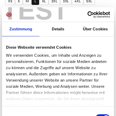
TEST
XS
S
M
L
XL
2XL
3XL
4XL
5XL
Produkt Anzahl: Gib den gewünschten Wer
Anzahl
Sofort verfügbar, Lieferzeit: 1-3 Tage
Zustimmung
Details
Über Cookies
Diese Webseite verwendet Cookies
IN DEN WARENKORB
Wir verwenden Cookies, um Inhalte und Anzeigen zu
personalisieren, Funktionen für soziale Medien anbieten
zu können und die Zugriffe auf unsere Website zu
analysieren. Außerdem geben wir Informationen zu Ihrer
Verwendung unserer Website an unsere Partner für
Produktdetails
soziale Medien, Werbung und Analysen weiter. Unsere
Partner führen diese Informationen möglicherweise mit
weiteren Daten zusammen, die Sie ihnen bereitgestellt
haben oder die sie im Rahmen Ihrer Nutzung der Dienste
ÄHNLICHE PRODUKTE
gesammelt haben.
Einwilligungsauswahl