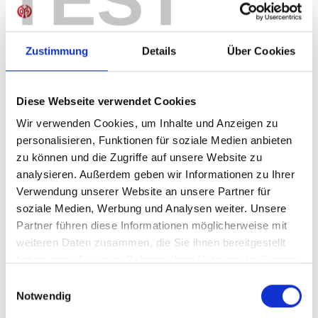
TEST
Sofort verfügbar, Lieferzeit: 1-3 Tage
Zustimmung
Details
Über Cookies
IN DEN WARENKORB
Diese Webseite verwendet Cookies
Wir verwenden Cookies, um Inhalte und Anzeigen zu
personalisieren, Funktionen für soziale Medien anbieten
zu können und die Zugriffe auf unsere Website zu
Produktdetails
analysieren. Außerdem geben wir Informationen zu Ihrer
Verwendung unserer Website an unsere Partner für
soziale Medien, Werbung und Analysen weiter. Unsere
Partner führen diese Informationen möglicherweise mit
ÄHNLICHE PRODUKTE
weiteren Daten zusammen, die Sie ihnen bereitgestellt
haben oder die sie im Rahmen Ihrer Nutzung der Dienste
gesammelt haben.
Einwilligungsauswahl
Notwendig
-40%
-40%