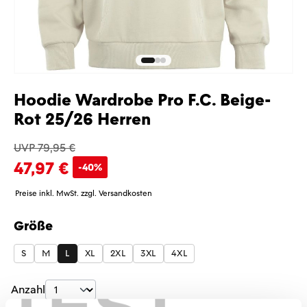
Hoodie Wardrobe Pro F.C. Beige-
Rot 25/26 Herren
UVP 79,95 €
47,97 €
-40%
Preise inkl. MwSt. zzgl. Versandkosten
Größe
auswählen
S
M
L
XL
2XL
3XL
4XL
Produkt Anzahl: Gib den gewünschten Wer
Anzahl