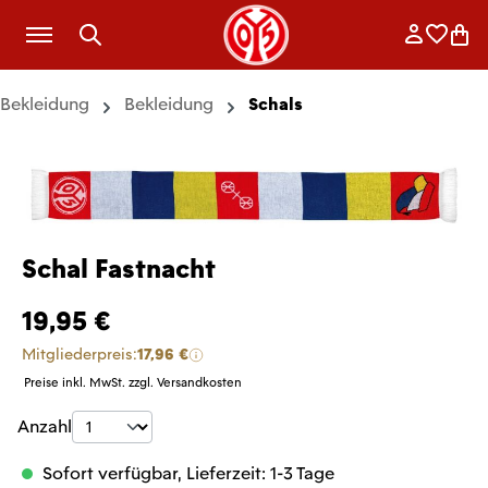
Zum Hauptinhalt springen
Anmelde
Merkli
War
Bekleidung
Bekleidung
Schals
Schal Fastnacht
19,95 €
Mitgliederpreis:
17,96 €
Preise inkl. MwSt. zzgl. Versandkosten
Produkt Anzahl: Gib den gewünschten Wer
Anzahl
Sofort verfügbar, Lieferzeit: 1-3 Tage