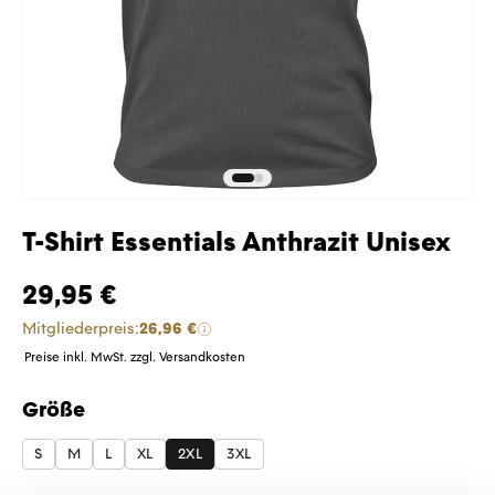
T-Shirt Essentials Anthrazit Unisex
29,95 €
Mitgliederpreis:
26,96 €
Preise inkl. MwSt. zzgl. Versandkosten
Größe
auswählen
S
M
L
XL
2XL
3XL