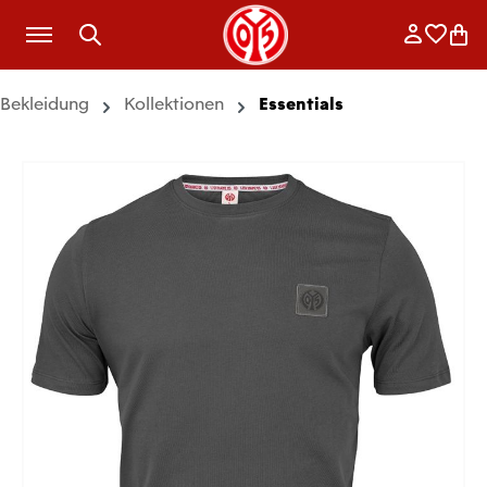
Zum Hauptinhalt springen
Anmelde
Merkli
War
Bekleidung
Kollektionen
Essentials