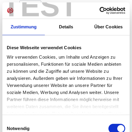
TEST
Produkt Anzahl: Gib den gewünschten Wer
Anzahl
Sofort verfügbar, Lieferzeit: 1-3 Tage
Zustimmung
Details
Über Cookies
Diese Webseite verwendet Cookies
IN DEN WARENKORB
Wir verwenden Cookies, um Inhalte und Anzeigen zu
personalisieren, Funktionen für soziale Medien anbieten
zu können und die Zugriffe auf unsere Website zu
analysieren. Außerdem geben wir Informationen zu Ihrer
Produktdetails
Verwendung unserer Website an unsere Partner für
soziale Medien, Werbung und Analysen weiter. Unsere
Partner führen diese Informationen möglicherweise mit
weiteren Daten zusammen, die Sie ihnen bereitgestellt
ÄHNLICHE PRODUKTE
haben oder die sie im Rahmen Ihrer Nutzung der Dienste
gesammelt haben.
Einwilligungsauswahl
Notwendig