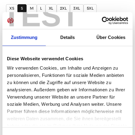
auswählen
TEST
XS
S
M
L
XL
2XL
3XL
5XL
Produkt Anzahl: Gib den gewünschten Wer
Anzahl
Sofort verfügbar, Lieferzeit: 1-3 Tage
Zustimmung
Details
Über Cookies
Diese Webseite verwendet Cookies
Wir verwenden Cookies, um Inhalte und Anzeigen zu
IN DEN WARENKORB
personalisieren, Funktionen für soziale Medien anbieten
zu können und die Zugriffe auf unsere Website zu
analysieren. Außerdem geben wir Informationen zu Ihrer
Verwendung unserer Website an unsere Partner für
Produktdetails
soziale Medien, Werbung und Analysen weiter. Unsere
Partner führen diese Informationen möglicherweise mit
weiteren Daten zusammen, die Sie ihnen bereitgestellt
haben oder die sie im Rahmen Ihrer Nutzung der Dienste
ÄHNLICHE PRODUKTE
gesammelt haben.