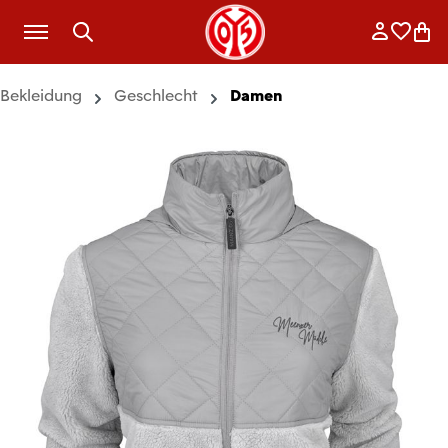
Zum Hauptinhalt springen
Anmelde
Merkli
War
Bekleidung
Geschlecht
Damen