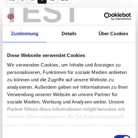
TEST
Produkt Anzahl: Gib den gewünschten Wer
Anzahl
Sofort verfügbar, Lieferzeit: 1-3 Tage
Zustimmung
Details
Über Cookies
Diese Webseite verwendet Cookies
IN DEN WARENKORB
Wir verwenden Cookies, um Inhalte und Anzeigen zu
personalisieren, Funktionen für soziale Medien anbieten
zu können und die Zugriffe auf unsere Website zu
analysieren. Außerdem geben wir Informationen zu Ihrer
Verwendung unserer Website an unsere Partner für
Produktdetails
soziale Medien, Werbung und Analysen weiter. Unsere
Partner führen diese Informationen möglicherweise mit
weiteren Daten zusammen, die Sie ihnen bereitgestellt
haben oder die sie im Rahmen Ihrer Nutzung der Dienste
ÄHNLICHE PRODUKTE
gesammelt haben.
Einwilligungsauswahl