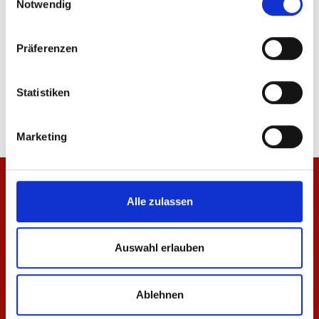
Notwendig
Präferenzen
Jacke Meenzer Herren
T-Shirt Meenzer Mäd
84,95 €
34,95 €
Statistiken
Marketing
Alle zulassen
Auswahl erlauben
Ablehnen