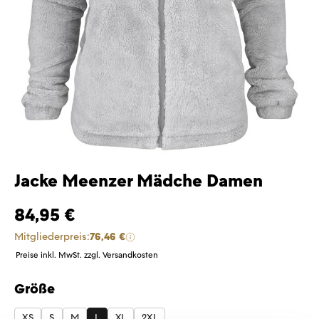
Jacke Meenzer Mädche Damen
84,95 €
Mitgliederpreis:
76,46 €
Preise inkl. MwSt. zzgl. Versandkosten
Größe
auswählen
XS
S
M
L
XL
2XL