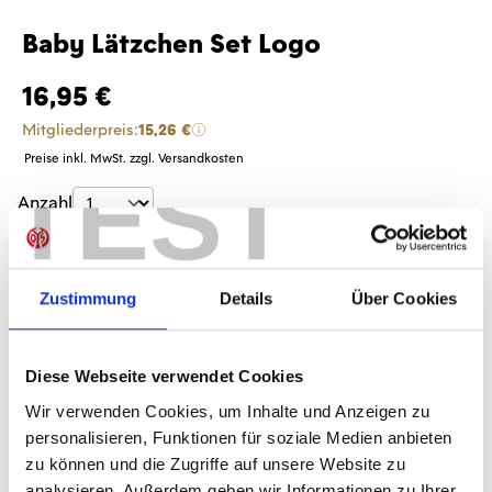
Baby Lätzchen Set Logo
16,95 €
Mitgliederpreis:
15,26 €
Preise inkl. MwSt. zzgl. Versandkosten
TEST
Produkt Anzahl: Gib den gewünschten Wer
Anzahl
Sofort verfügbar, Lieferzeit: 1-3 Tage
Zustimmung
Details
Über Cookies
IN DEN WARENKORB
Diese Webseite verwendet Cookies
Wir verwenden Cookies, um Inhalte und Anzeigen zu
personalisieren, Funktionen für soziale Medien anbieten
zu können und die Zugriffe auf unsere Website zu
Produktdetails
analysieren. Außerdem geben wir Informationen zu Ihrer