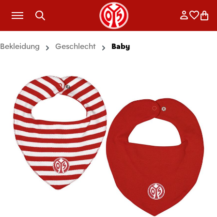
Zum Hauptinhalt springen
Anmelde
Merkli
War
Bekleidung
Geschlecht
Baby