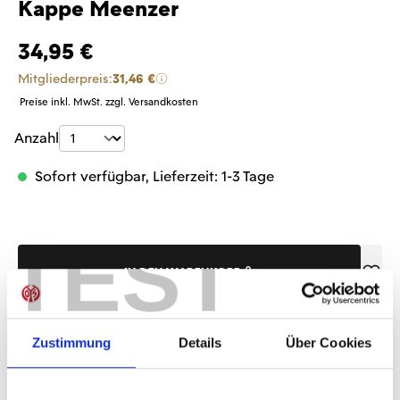
Kappe Meenzer
34,95 €
Mitgliederpreis:
31,46 €
Preise inkl. MwSt. zzgl. Versandkosten
Produkt Anzahl: Gib den gewünschten Wer
Anzahl
Sofort verfügbar, Lieferzeit: 1-3 Tage
TEST
IN DEN WARENKORB
Zustimmung
Details
Über Cookies
Produktdetails