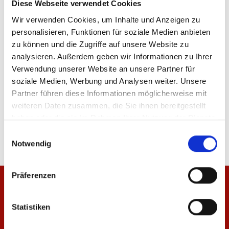
Diese Webseite verwendet Cookies
Wir verwenden Cookies, um Inhalte und Anzeigen zu
ÄHNLICHE PRODUKTE
personalisieren, Funktionen für soziale Medien anbieten
zu können und die Zugriffe auf unsere Website zu
analysieren. Außerdem geben wir Informationen zu Ihrer
Verwendung unserer Website an unsere Partner für
soziale Medien, Werbung und Analysen weiter. Unsere
Partner führen diese Informationen möglicherweise mit
Kappe Meenzer Mädche
Kappe Logo
weiteren Daten zusammen, die Sie ihnen bereitgestellt
haben oder die sie im Rahmen Ihrer Nutzung der Dienste
34,95 €
34,95 €
gesammelt haben.
Einwilligungsauswahl
Notwendig
Präferenzen
Statistiken