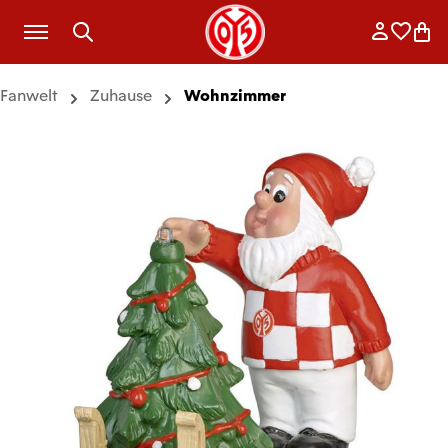
Zum Hauptinhalt springen
Anmelde
Merkli
War
Fanwelt
Zuhause
Wohnzimmer