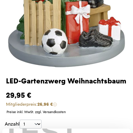
LED-Gartenzwerg Weihnachtsbaum
29,95 €
Mitgliederpreis:
26,96 €
Preise inkl. MwSt. zzgl. Versandkosten
TEST
Produkt Anzahl: Gib den gewünschten Wer
Anzahl