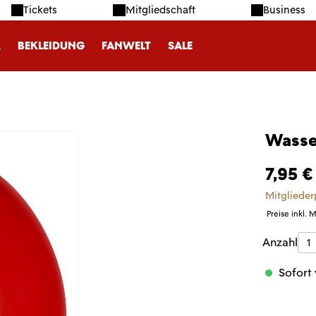
Tickets
Mitgliedschaft
Business
R
BEKLEIDUNG
FANWELT
SALE
Wasse
7,95 €
Mitglieder
Preise inkl. 
Produk
Anzahl
Sofort 