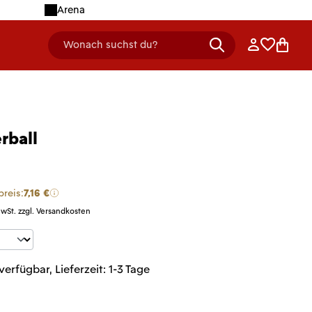
Arena
Anmelden
Merklist
Ware
Wonach suchst du?
header.searchDescription
rball
preis:
7,16 €
MwSt. zzgl. Versandkosten
t Anzahl: Gib den gewünschten Wert ein 
verfügbar, Lieferzeit: 1-3 Tage