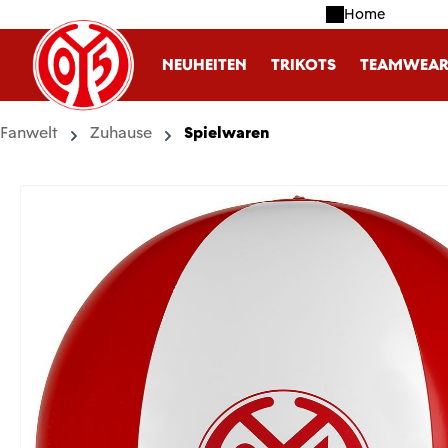
Home
m Hauptinhalt springen
Zur Suche springen
Zur Hauptnavigation springen
NEUHEITEN
TRIKOTS
TEAMWEA
Fanwelt
Zuhause
Spielwaren