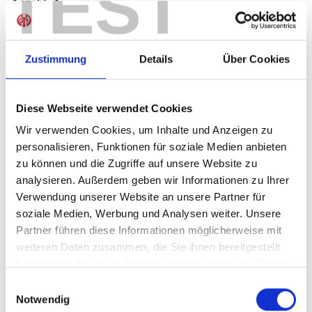
TEST
Produkt Anzahl: Gib den gewünschten Wer
Anzahl
Sofort verfügbar, Lieferzeit: 1-3 Tage
Zustimmung
Details
Über Cookies
IN DEN WARENKORB
Diese Webseite verwendet Cookies
Wir verwenden Cookies, um Inhalte und Anzeigen zu
personalisieren, Funktionen für soziale Medien anbieten
zu können und die Zugriffe auf unsere Website zu
analysieren. Außerdem geben wir Informationen zu Ihrer
Produktdetails
Verwendung unserer Website an unsere Partner für
soziale Medien, Werbung und Analysen weiter. Unsere
Partner führen diese Informationen möglicherweise mit
weiteren Daten zusammen, die Sie ihnen bereitgestellt
ÄHNLICHE PRODUKTE
haben oder die sie im Rahmen Ihrer Nutzung der Dienste
gesammelt haben.
Einwilligungsauswahl
Notwendig