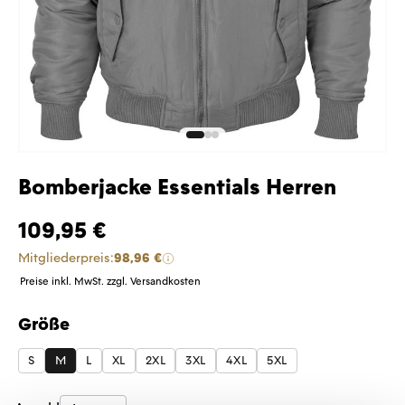
Bomberjacke Essentials Herren
109,95 €
Mitgliederpreis:
98,96 €
Preise inkl. MwSt. zzgl. Versandkosten
Größe
auswählen
S
M
L
XL
2XL
3XL
4XL
5XL