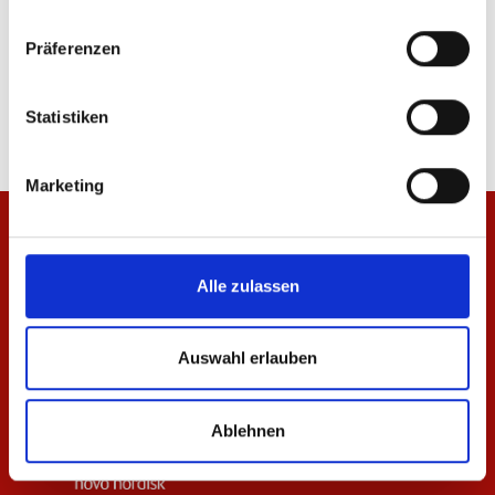
Präferenzen
Zip Jacke Essentials Anthrazit Unisex
Steppjacke Essentials 
69,95 €
119,95 €
Statistiken
Marketing
Alle zulassen
Auswahl erlauben
Ablehnen