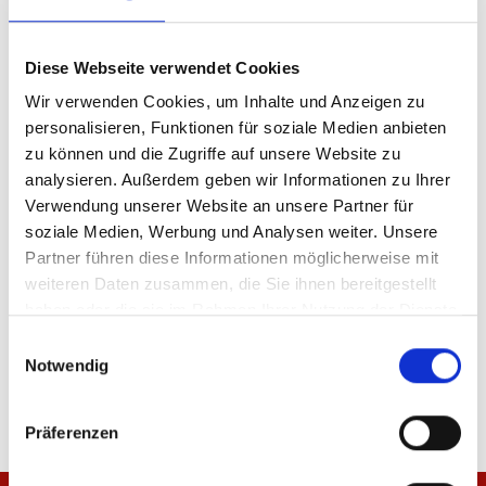
Diese Webseite verwendet Cookies
Produktdetails
Wir verwenden Cookies, um Inhalte und Anzeigen zu
personalisieren, Funktionen für soziale Medien anbieten
zu können und die Zugriffe auf unsere Website zu
analysieren. Außerdem geben wir Informationen zu Ihrer
ÄHNLICHE PRODUKTE
Verwendung unserer Website an unsere Partner für
soziale Medien, Werbung und Analysen weiter. Unsere
Partner führen diese Informationen möglicherweise mit
weiteren Daten zusammen, die Sie ihnen bereitgestellt
haben oder die sie im Rahmen Ihrer Nutzung der Dienste
Müslischale 1905
Trinkflasche Logo
gesammelt haben.
Einwilligungsauswahl
Notwendig
14,95 €
19,95 €
Präferenzen