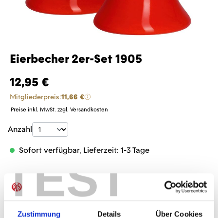
Eierbecher 2er-Set 1905
12,95 €
Mitgliederpreis:
11,66 €
Preise inkl. MwSt. zzgl. Versandkosten
Produkt Anzahl: Gib den gewünschten Wer
Anzahl
Sofort verfügbar, Lieferzeit: 1-3 Tage
TEST
IN DEN WARENKORB
Zustimmung
Details
Über Cookies