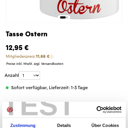
Tasse Ostern
12,95 €
Mitgliederpreis:
11,66 €
Preise inkl. MwSt. zzgl. Versandkosten
Produkt Anzahl: Gib den gewünschten Wer
Anzahl
Sofort verfügbar, Lieferzeit: 1-3 Tage
TEST
IN DEN WARENKORB
Zustimmung
Details
Über Cookies