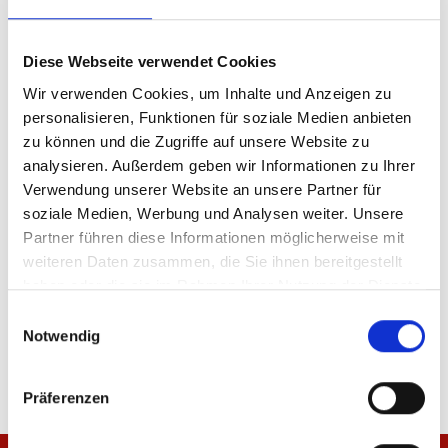
Diese Webseite verwendet Cookies
Produktdetails
Wir verwenden Cookies, um Inhalte und Anzeigen zu
personalisieren, Funktionen für soziale Medien anbieten
zu können und die Zugriffe auf unsere Website zu
analysieren. Außerdem geben wir Informationen zu Ihrer
ÄHNLICHE PRODUKTE
Verwendung unserer Website an unsere Partner für
soziale Medien, Werbung und Analysen weiter. Unsere
Partner führen diese Informationen möglicherweise mit
weiteren Daten zusammen, die Sie ihnen bereitgestellt
haben oder die sie im Rahmen Ihrer Nutzung der Dienste
Tasse Logo
Tasse Logo
gesammelt haben.
Einwilligungsauswahl
Notwendig
9,95 €
12,95 €
Präferenzen