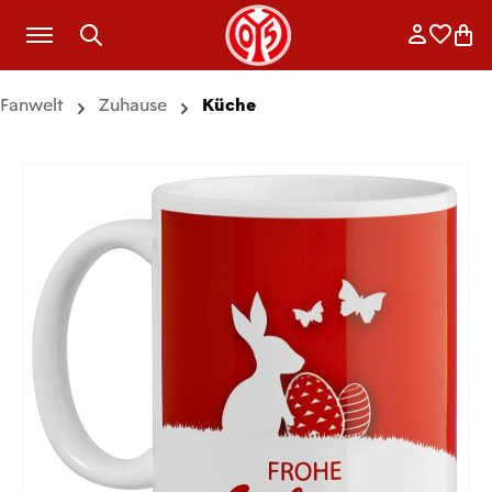
Zum Hauptinhalt springen
Anmelde
Merkli
War
Fanwelt
Zuhause
Küche