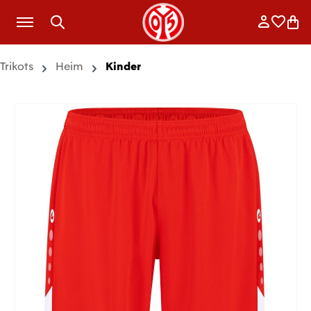
Zum Hauptinhalt springen
Anmelde
Merkli
War
Trikots
Heim
Kinder