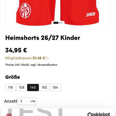
Heimshorts 26/27 Kinder
34,95 €
Mitgliederpreis:
31,46 €
Preise inkl. MwSt. zzgl. Versandkosten
Größe
auswählen
116
128
140
152
164
TEST
Produkt Anzahl: Gib den gewünschten Wer
Anzahl
Sofort verfügbar, Lieferzeit: 5-7 Tage