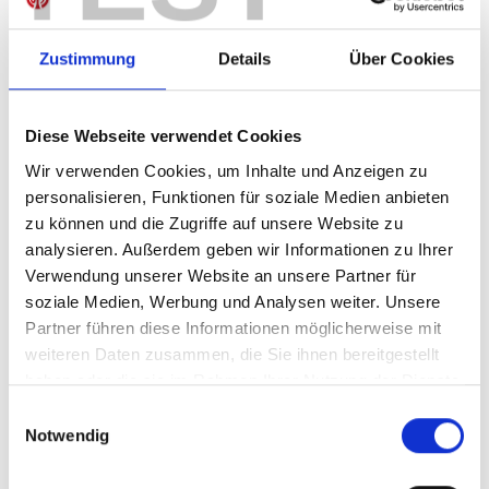
Zustimmung
Details
Über Cookies
IN DEN WARENKORB
Diese Webseite verwendet Cookies
Wir verwenden Cookies, um Inhalte und Anzeigen zu
personalisieren, Funktionen für soziale Medien anbieten
Produktdetails
zu können und die Zugriffe auf unsere Website zu
analysieren. Außerdem geben wir Informationen zu Ihrer
Verwendung unserer Website an unsere Partner für
soziale Medien, Werbung und Analysen weiter. Unsere
ÄHNLICHE PRODUKTE
Partner führen diese Informationen möglicherweise mit
weiteren Daten zusammen, die Sie ihnen bereitgestellt
haben oder die sie im Rahmen Ihrer Nutzung der Dienste
gesammelt haben.
Einwilligungsauswahl
Notwendig
Heimshorts 26/27 Herren
Heimtrikot 26/27 Kind