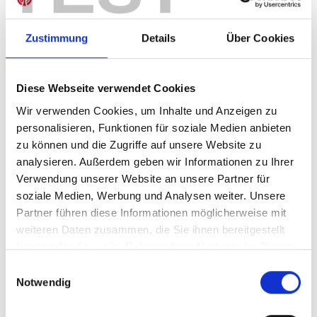
Zustimmung
Details
Über Cookies
IN DEN WARENKORB
Diese Webseite verwendet Cookies
Wir verwenden Cookies, um Inhalte und Anzeigen zu
personalisieren, Funktionen für soziale Medien anbieten
Produktdetails
zu können und die Zugriffe auf unsere Website zu
analysieren. Außerdem geben wir Informationen zu Ihrer
Verwendung unserer Website an unsere Partner für
soziale Medien, Werbung und Analysen weiter. Unsere
ÄHNLICHE PRODUKTE
Partner führen diese Informationen möglicherweise mit
weiteren Daten zusammen, die Sie ihnen bereitgestellt
haben oder die sie im Rahmen Ihrer Nutzung der Dienste
gesammelt haben.
Einwilligungsauswahl
Notwendig
Heimshorts 26/27 Herren
Heimtrikot 26/27 Kind