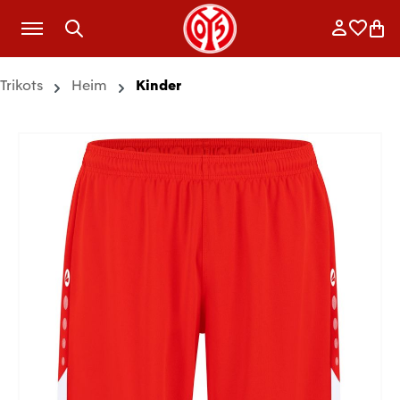
Zum Hauptinhalt springen
Anmelde
Merkli
War
Trikots
Heim
Kinder