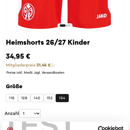
Heimshorts 26/27 Kinder
34,95 €
Mitgliederpreis:
31,46 €
Preise inkl. MwSt. zzgl. Versandkosten
Größe
auswählen
116
128
140
152
164
TEST
Produkt Anzahl: Gib den gewünschten Wer
Anzahl
Sofort verfügbar, Lieferzeit: 5-7 Tage