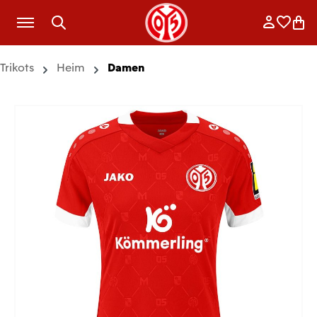
Zum Hauptinhalt springen
Anmelde
Merkli
War
Trikots
Heim
Damen