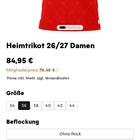
Heimtrikot 26/27 Damen
84,95 €
Mitgliederpreis:
76,46 €
Preise inkl. MwSt. zzgl. Versandkosten
Größe
auswählen
34
36
38
40
42
44
Beflockung
Ohne Flock