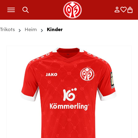
Zum Hauptinhalt springen
Anmelde
Merkli
War
Trikots
Heim
Kinder