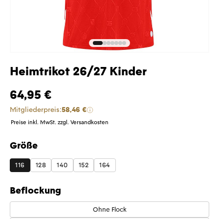
Heimtrikot 26/27 Kinder
64,95 €
Mitgliederpreis:
58,46 €
Preise inkl. MwSt. zzgl. Versandkosten
Größe
auswählen
116
128
140
152
164
Beflockung
Ohne Flock