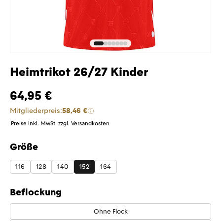
Heimtrikot 26/27 Kinder
64,95 €
Mitgliederpreis:
58,46 €
Preise inkl. MwSt. zzgl. Versandkosten
Größe
auswählen
116
128
140
152
164
Beflockung
Ohne Flock