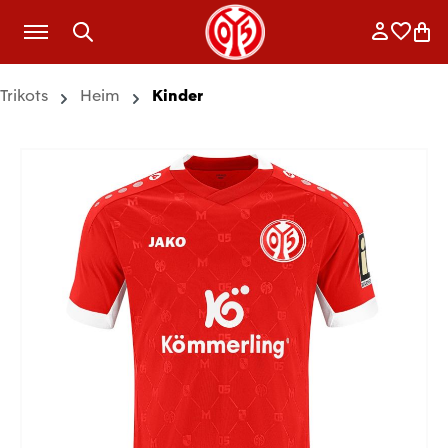
Zum Hauptinhalt springen
Anmelde
Merkli
War
Trikots
Heim
Kinder