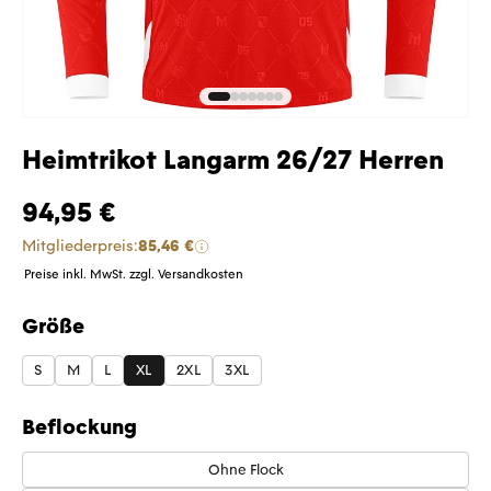
Heimtrikot Langarm 26/27 Herren
94,95 €
Mitgliederpreis:
85,46 €
Preise inkl. MwSt. zzgl. Versandkosten
Größe
auswählen
S
M
L
XL
2XL
3XL
Beflockung
Ohne Flock