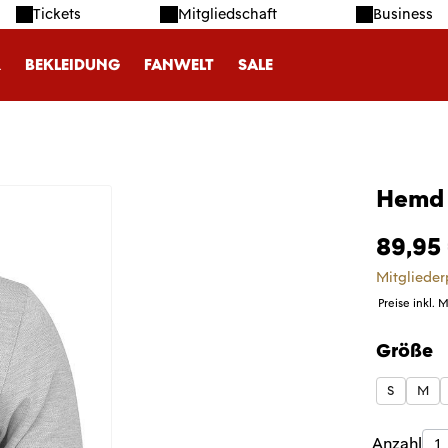
Tickets
Mitgliedschaft
Business
R
BEKLEIDUNG
FANWELT
SALE
Hemd 
89,95
Mitglieder
Preise inkl. 
Größe
auswäh
S
M
Produk
Anzahl