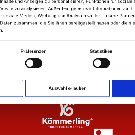
nhalte und Anzeigen zu personalisieren, Funktionen für soziale
ÄHNLICHE PRODUKTE
Website zu analysieren. Außerdem geben wir Informationen zu I
r soziale Medien, Werbung und Analysen weiter. Unsere Partner
 Daten zusammen, die Sie ihnen bereitgestellt haben oder die s
n.
-40%
Hoodie Wardrobe Pro F.C. Beige 25/26
Po
Präferenzen
Statistiken
Herren
44
47,97 €
79,95 €
Auswahl erlauben