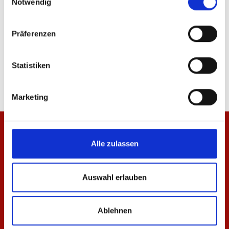
Notwendig
Präferenzen
Jacke Kleinigkeit Herren
T-Shirt Basic Herren
99,95 €
34,95 €
Statistiken
Marketing
Alle zulassen
Auswahl erlauben
Ablehnen