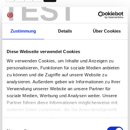
TEST
Produkt Anzahl: Gib den gewünschten Wer
Anzahl
Sofort verfügbar, Lieferzeit: 1-3 Tage
Zustimmung
Details
Über Cookies
Diese Webseite verwendet Cookies
IN DEN WARENKORB
Wir verwenden Cookies, um Inhalte und Anzeigen zu
personalisieren, Funktionen für soziale Medien anbieten
zu können und die Zugriffe auf unsere Website zu
analysieren. Außerdem geben wir Informationen zu Ihrer
Produktdetails
Verwendung unserer Website an unsere Partner für
soziale Medien, Werbung und Analysen weiter. Unsere
Partner führen diese Informationen möglicherweise mit
weiteren Daten zusammen, die Sie ihnen bereitgestellt
ÄHNLICHE PRODUKTE
haben oder die sie im Rahmen Ihrer Nutzung der Dienste
gesammelt haben.
Einwilligungsauswahl