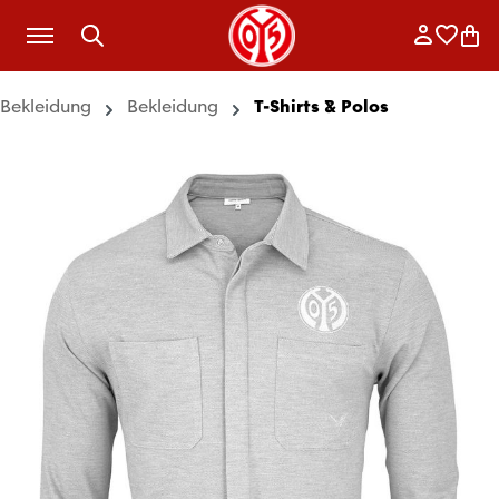
Zum Hauptinhalt springen
Anmelde
Merkli
War
Bekleidung
Bekleidung
T-Shirts & Polos