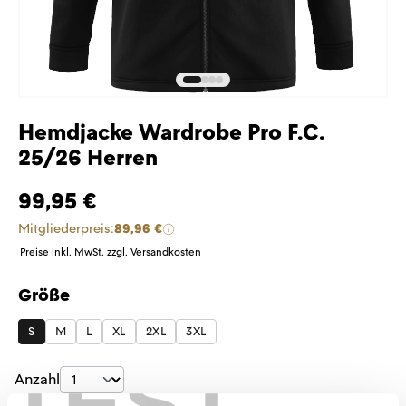
Hemdjacke Wardrobe Pro F.C.
25/26 Herren
99,95 €
Mitgliederpreis:
89,96 €
Preise inkl. MwSt. zzgl. Versandkosten
Größe
auswählen
S
M
L
XL
2XL
3XL
TEST
Produkt Anzahl: Gib den gewünschten Wer
Anzahl