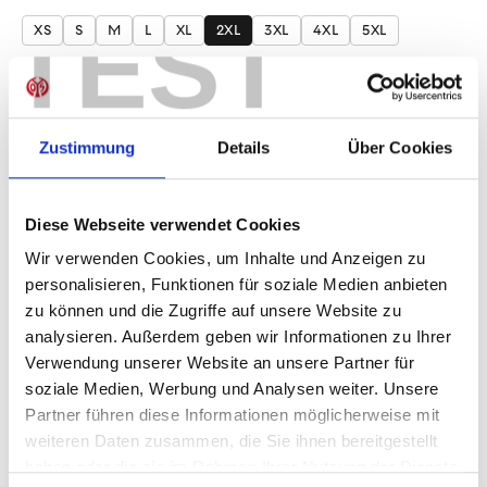
auswählen
TEST
XS
S
M
L
XL
2XL
3XL
4XL
5XL
Produkt Anzahl: Gib den gewünschten Wer
Anzahl
Jetzt vorbestellen! Lieferzeit 1-2 Wochen, beginnend
Zustimmung
Details
Über Cookies
ab dem 14. Dezember 2026
Diese Webseite verwendet Cookies
Wir verwenden Cookies, um Inhalte und Anzeigen zu
IN DEN WARENKORB
personalisieren, Funktionen für soziale Medien anbieten
zu können und die Zugriffe auf unsere Website zu
analysieren. Außerdem geben wir Informationen zu Ihrer
Verwendung unserer Website an unsere Partner für
soziale Medien, Werbung und Analysen weiter. Unsere
Produktdetails
Partner führen diese Informationen möglicherweise mit
weiteren Daten zusammen, die Sie ihnen bereitgestellt
haben oder die sie im Rahmen Ihrer Nutzung der Dienste