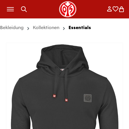
Zum Hauptinhalt springen
Anmelde
Merkli
War
Bekleidung
Kollektionen
Essentials