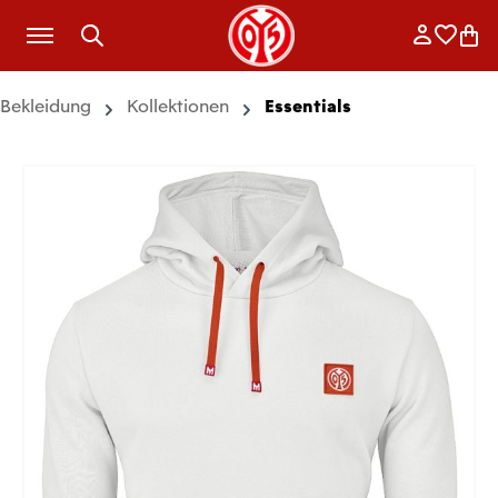
Zum Hauptinhalt springen
Anmelde
Merkli
War
Bekleidung
Kollektionen
Essentials