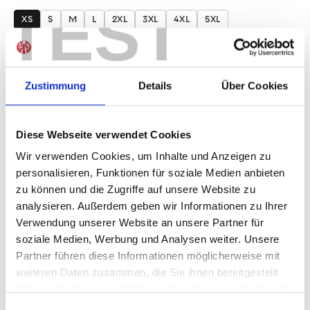
auswählen
TEST
XS
S
M
L
2XL
3XL
4XL
5XL
Produkt Anzahl: Gib den gewünschten Wer
Anzahl
Sofort verfügbar, Lieferzeit: 1-3 Tage
Zustimmung
Details
Über Cookies
Diese Webseite verwendet Cookies
Wir verwenden Cookies, um Inhalte und Anzeigen zu
IN DEN WARENKORB
personalisieren, Funktionen für soziale Medien anbieten
zu können und die Zugriffe auf unsere Website zu
analysieren. Außerdem geben wir Informationen zu Ihrer
Verwendung unserer Website an unsere Partner für
Produktdetails
soziale Medien, Werbung und Analysen weiter. Unsere
Partner führen diese Informationen möglicherweise mit
weiteren Daten zusammen, die Sie ihnen bereitgestellt
haben oder die sie im Rahmen Ihrer Nutzung der Dienste
ÄHNLICHE PRODUKTE
gesammelt haben.