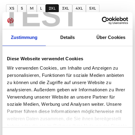
auswählen
TEST
XS
S
M
L
2XL
3XL
4XL
5XL
Produkt Anzahl: Gib den gewünschten Wer
Anzahl
Sofort verfügbar, Lieferzeit: 1-3 Tage
Zustimmung
Details
Über Cookies
Diese Webseite verwendet Cookies
Wir verwenden Cookies, um Inhalte und Anzeigen zu
IN DEN WARENKORB
personalisieren, Funktionen für soziale Medien anbieten
zu können und die Zugriffe auf unsere Website zu
analysieren. Außerdem geben wir Informationen zu Ihrer
Verwendung unserer Website an unsere Partner für
Produktdetails
soziale Medien, Werbung und Analysen weiter. Unsere
Partner führen diese Informationen möglicherweise mit
weiteren Daten zusammen, die Sie ihnen bereitgestellt
haben oder die sie im Rahmen Ihrer Nutzung der Dienste
ÄHNLICHE PRODUKTE
gesammelt haben.