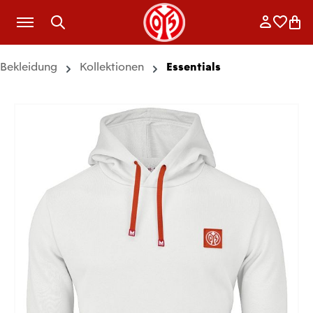
Zum Hauptinhalt springen
Anmelde
Merkli
War
Bekleidung
Kollektionen
Essentials